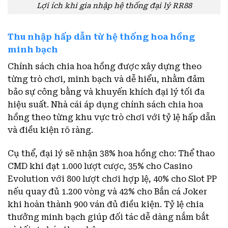
Lợi ích khi gia nhập hệ thống đại lý RR88
Thu nhập hấp dẫn từ hệ thống hoa hồng
minh bạch
Chính sách chia hoa hồng được xây dựng theo
từng trò chơi, minh bạch và dễ hiểu, nhằm đảm
bảo sự công bằng và khuyến khích đại lý tối đa
hiệu suất. Nhà cái áp dụng chính sách chia hoa
hồng theo từng khu vực trò chơi với tỷ lệ hấp dẫn
và điều kiện rõ ràng.
Cụ thể, đại lý sẽ nhận 38% hoa hồng cho: Thể thao
CMD khi đạt 1.000 lượt cược, 35% cho Casino
Evolution với 800 lượt chơi hợp lệ, 40% cho Slot PP
nếu quay đủ 1.200 vòng và 42% cho Bắn cá Joker
khi hoàn thành 900 ván đủ điều kiện. Tỷ lệ chia
thưởng minh bạch giúp đối tác dễ dàng nắm bắt