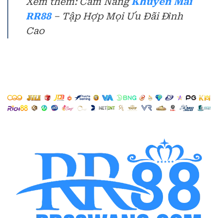
Xem thêm: Cẩm Nang
Khuyến Mãi
RR88
– Tập Hợp Mọi Ưu Đãi Đỉnh
Cao