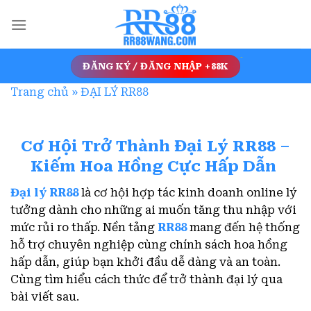
Skip
to
content
ĐĂNG KÝ / ĐĂNG NHẬP +88K
Trang chủ
»
ĐẠI LÝ RR88
Cơ Hội Trở Thành Đại Lý RR88 –
Kiếm Hoa Hồng Cực Hấp Dẫn
Đại lý RR88
là cơ hội hợp tác kinh doanh online lý
tưởng dành cho những ai muốn tăng thu nhập với
mức rủi ro thấp. Nền tảng
RR88
mang đến hệ thống
hỗ trợ chuyên nghiệp cùng chính sách hoa hồng
hấp dẫn, giúp bạn khởi đầu dễ dàng và an toàn.
Cùng tìm hiểu cách thức để trở thành đại lý qua
bài viết sau.