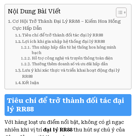
Nội Dung Bài Viết
Cơ Hội Trở Thành Đại Lý RR88 – Kiếm Hoa Hồng
Cực Hấp Dẫn
Tiêu chí để trở thành đối tác đại lý RR88
Lợi ích khi gia nhập hệ thống đại lý RR88
Thu nhập hấp dẫn từ hệ thống hoa hồng minh
bạch
Hỗ trợ công nghệ và truyền thông toàn diện
Thưởng thêm doanh số và ưu đãi hấp dẫn
Lưu ý khi xác thực và triển khai hoạt động đại lý
RR88
Kết luận
Tiêu chí để trở thành đối tác đại
lý RR88
Với hàng loạt ưu điểm nổi bật, không có gì ngạc
nhiên khi vị trí
đại lý RR88
thu hút sự chú ý của