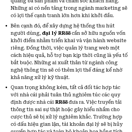
quảng bá sản phẩm và chăm sóc khách hàng.
Những ai có nền tảng trong ngành marketing sẽ
có lợi thế cạnh tranh lớn hơn khi khởi đầu.
Bên cạnh đó, để xây dựng hệ thống thu hút
người dùng,
đại lý RR88
cần sở hữu nguồn vốn
khởi điểm nhằm triển khai và vận hành website
riêng. Đồng thời, việc quản lý trang web một
cách hiệu quả, hỗ trợ bạn kịp thời cũng là yếu tố
bắt buộc. Những ai xuất thân từ ngành công
nghệ thông tin sẽ có thêm lợi thế đáng kể nhờ
khả năng xử lý kỹ thuật.
Quan trọng không kém, tất cả đối tác hợp tác
với nhà cái phải tuân thủ nghiêm túc các quy
định được nhà cái
RR88
đưa ra. Việc truyền tải
thông tin sai sự thật hoặc gây hiểu nhầm cho
cược thủ sẽ bị xử lý nghiêm khắc. Trường hợp
có dấu hiệu gian lận, tài khoản đại lý sẽ bị hủy
quyền hợp tác và toàn bộ khoản hoa hồng tích