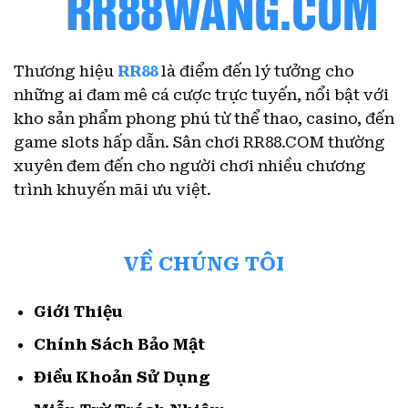
Thương hiệu
RR88
là điểm đến lý tưởng cho
những ai đam mê cá cược trực tuyến, nổi bật với
kho sản phẩm phong phú từ thể thao, casino, đến
game slots hấp dẫn. Sân chơi RR88.COM thường
xuyên đem đến cho người chơi nhiều chương
trình khuyến mãi ưu việt.
VỀ CHÚNG TÔI
Giới Thiệu
Chính Sách Bảo Mật
Điều Khoản Sử Dụng