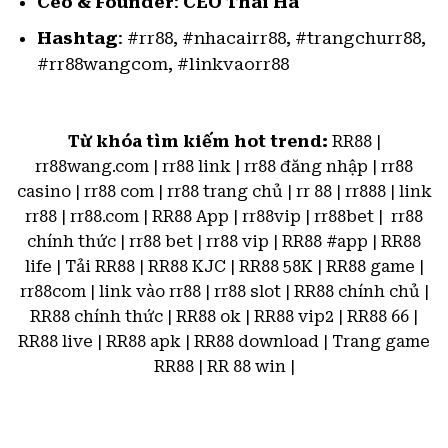
Ceo & Founder
:
CEO Thái Hà
Hashtag
: #rr88, #nhacairr88, #trangchurr88,
#rr88wangcom, #linkvaorr88
Từ khóa tìm kiếm hot trend:
RR88 |
rr88wang.com
| rr88 link | rr88 đăng nhập | rr88
casino | rr88 com | rr88 trang chủ | rr 88 | rr888 | link
rr88 | rr88.com | RR88 App | rr88vip | rr88bet | rr88
chính thức | rr88 bet | rr88 vip | RR88 #app | RR88
life | Tải RR88 | RR88 KJC | RR88 58K | RR88 game |
rr88com | link vào rr88 | rr88 slot | RR88 chính chủ |
RR88 chính thức | RR88 ok | RR88 vip2 | RR88 66 |
RR88 live | RR88 apk | RR88 download | Trang game
RR88 | RR 88 win |