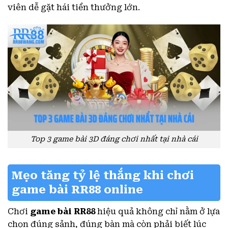
viên dễ gặt hái tiền thưởng lớn.
Top 3 game bài 3D đáng chơi nhất tại nhà cái
Mẹo tăng tỷ lệ thắng khi chơi
game bài RR88 online
Chơi
game bài RR88
hiệu quả không chỉ nằm ở lựa
chọn đúng sảnh, đúng bàn mà còn phải biết lúc