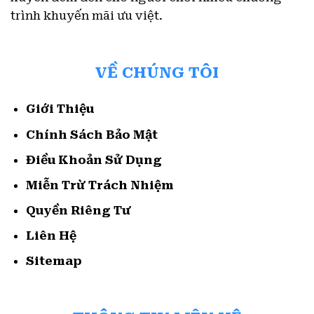
trình khuyến mãi ưu việt.
VỀ CHÚNG TÔI
Giới Thiệu
Chính Sách Bảo Mật
Điều Khoản Sử Dụng
Miễn Trừ Trách Nhiệm
Quyền Riêng Tư
Liên Hệ
Sitemap