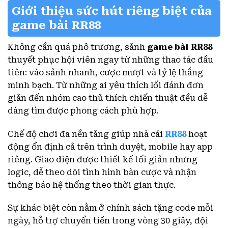
Giới thiệu sức hút riêng biệt của
game bài RR88
Không cần quá phô trương, sảnh
game bài RR88
thuyết phục hội viên ngay từ những thao tác đầu
tiên: vào sảnh nhanh, cược mượt và tỷ lệ thắng
minh bạch. Từ những ai yêu thích lối đánh đơn
giản đến nhóm cao thủ thích chiến thuật đều dễ
dàng tìm được phong cách phù hợp.
Chế độ chơi đa nền tảng giúp nhà cái
RR88
hoạt
động ổn định cả trên trình duyệt, mobile hay app
riêng. Giao diện được thiết kế tối giản nhưng
logic, dễ theo dõi tình hình bàn cược và nhận
thông báo hệ thống theo thời gian thực.
Sự khác biệt còn nằm ở chính sách tặng code mỗi
ngày, hỗ trợ chuyển tiền trong vòng 30 giây, đội