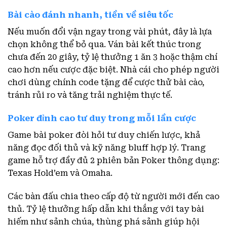
Bài cào đánh nhanh, tiền về siêu tốc
Nếu muốn đổi vận ngay trong vài phút, đây là lựa
chọn không thể bỏ qua. Ván bài kết thúc trong
chưa đến 20 giây, tỷ lệ thưởng 1 ăn 3 hoặc thậm chí
cao hơn nếu cược đặc biệt. Nhà cái cho phép người
chơi dùng chính code tặng để cược thử bài cào,
tránh rủi ro và tăng trải nghiệm thực tế.
Poker đỉnh cao tư duy trong mỗi lần cược
Game bài poker đòi hỏi tư duy chiến lược, khả
năng đọc đối thủ và kỹ năng bluff hợp lý. Trang
game hỗ trợ đầy đủ 2 phiên bản Poker thông dụng:
Texas Hold’em và Omaha.
Các bàn đấu chia theo cấp độ từ người mới đến cao
thủ. Tỷ lệ thưởng hấp dẫn khi thắng với tay bài
hiếm như sảnh chúa, thùng phá sảnh giúp hội