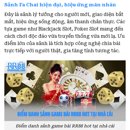
Sảnh Fa Chai hiện đại, hiệu ứng mãn nhãn
Đây là sảnh lý tưởng cho người mới, giao diện bắt
mắt, hiệu ứng sống động, âm thanh chân thực. Các
tựa game như Blackjack Slot, Poker Slot mang đến
cách chơi độc đáo vừa truyền thống vừa mới lạ. Ưu
điểm lớn của sảnh là tích hợp công nghệ chia bài
trực tiếp với người thật, gia tăng tính tương tác.
Điểm danh sảnh game bài RR88 hot tại nhà cái