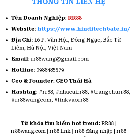
THÔNG TIN LIÊN HỆ
Tên Doanh Nghiệp
:
RR88
Website
:
https://www.hinditechbate.in/
Địa Chỉ
: 16 P. Văn Hội, Đông Ngạc, Bắc Từ
Liêm, Hà Nội, Việt Nam
Email
:
rr88wang@gmail.com
Hotline
: 0988485579
Ceo & Founder
:
CEO Thái Hà
Hashtag
: #rr88, #nhacairr88, #trangchurr88,
#rr88wangcom, #linkvaorr88
Từ khóa tìm kiếm hot trend:
RR88 |
rr88wang.com
| rr88 link | rr88 đăng nhập | rr88