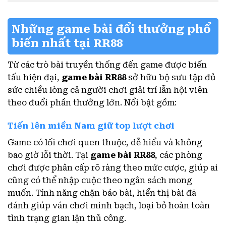
Những game bài đổi thưởng phổ
biến nhất tại RR88
Từ các trò bài truyền thống đến game được biến
tấu hiện đại,
game bài RR88
sở hữu bộ sưu tập đủ
sức chiều lòng cả người chơi giải trí lẫn hội viên
theo đuổi phần thưởng lớn. Nổi bật gồm:
Tiến lên miền Nam giữ top lượt chơi
Game có lối chơi quen thuộc, dễ hiểu và không
bao giờ lỗi thời. Tại
game bài RR88
, các phòng
chơi được phân cấp rõ ràng theo mức cược, giúp ai
cũng có thể nhập cuộc theo ngân sách mong
muốn. Tính năng chặn báo bài, hiển thị bài đã
đánh giúp ván chơi minh bạch, loại bỏ hoàn toàn
tình trạng gian lận thủ công.