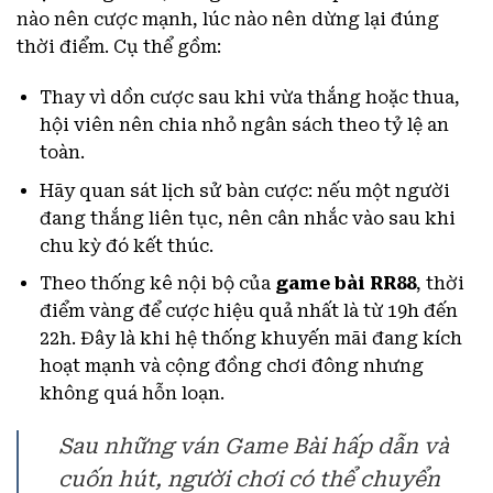
nào nên cược mạnh, lúc nào nên dừng lại đúng
thời điểm. Cụ thể gồm:
Thay vì dồn cược sau khi vừa thắng hoặc thua,
hội viên nên chia nhỏ ngân sách theo tỷ lệ an
toàn.
Hãy quan sát lịch sử bàn cược: nếu một người
đang thắng liên tục, nên cân nhắc vào sau khi
chu kỳ đó kết thúc.
Theo thống kê nội bộ của
game bài RR88
, thời
điểm vàng để cược hiệu quả nhất là từ 19h đến
22h. Đây là khi hệ thống khuyến mãi đang kích
hoạt mạnh và cộng đồng chơi đông nhưng
không quá hỗn loạn.
Sau những ván Game Bài hấp dẫn và
cuốn hút, người chơi có thể chuyển