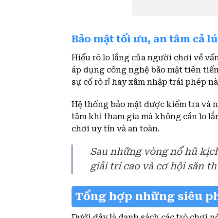
Bảo mật tối ưu, an tâm cả l
Hiểu rõ lo lắng của người chơi về vấn
áp dụng công nghệ bảo mật tiên tiến
sự cố rò rỉ hay xâm nhập trái phép nà
Hệ thống bảo mật được kiểm tra và n
tâm khi tham gia mà không cần lo lắn
chơi uy tín và an toàn.
Sau những vòng nổ hũ kịch 
giải trí cao và cơ hội săn
Tổng hợp những siêu ph
Dưới đây là danh sách các trò chơi 