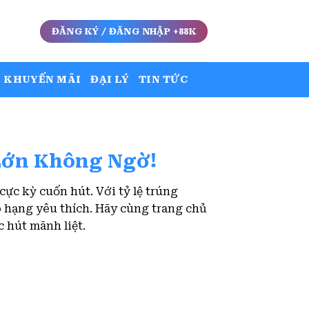
ĐĂNG KÝ / ĐĂNG NHẬP +88K
KHUYẾN MÃI
ĐẠI LÝ
TIN TỨC
 Lớn Không Ngờ!
ực kỳ cuốn hút. Với tỷ lệ trúng
p hạng yêu thích. Hãy cùng trang chủ
c hút mãnh liệt.