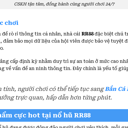
CSKH tận tâm, đồng hành cùng người chơi 24/7
úc chơi
 đề rò rỉ thông tin cá nhân, nhà cái
RR88
đặc biệt chú t
, đảm bảo mọi dữ liệu của hội viên được bảo vệ tuyệt đ
o.
âng cấp định kỳ nhằm duy trì sự an toàn ở mức cao nhấ
g về vấn đề an ninh thông tin. Đây chính là yếu tố giú
tính, người chơi có thể tiếp tục sang
Bắn Cá
 thưởng trực quan, hấp dẫn hơn từng phút.
ẩm cực hot tại nổ hũ RR88
nổ hũ đang được đông đảo người chơi yêu thích, mỗi g