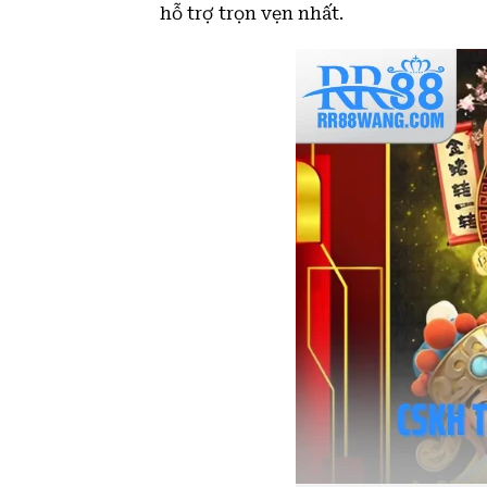
hỗ trợ trọn vẹn nhất.