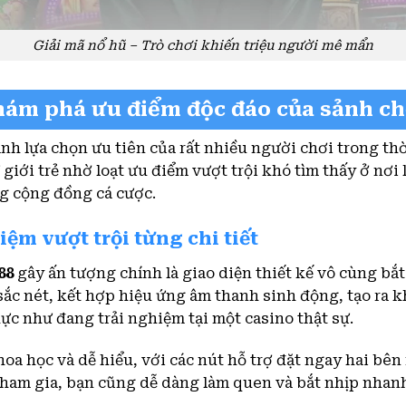
Giải mã nổ hũ – Trò chơi khiến triệu người mê mẩn
hám phá ưu điểm độc đáo của sảnh ch
ành lựa chọn ưu tiên của rất nhiều người chơi trong thờ
iới trẻ nhờ loạt ưu điểm vượt trội khó tìm thấy ở nơi
g cộng đồng cá cược.
iệm vượt trội từng chi tiết
88
gây ấn tượng chính là giao diện thiết kế vô cùng b
sắc nét, kết hợp hiệu ứng âm thanh sinh động, tạo ra 
hực như đang trải nghiệm tại một casino thật sự.
oa học và dễ hiểu, với các nút hỗ trợ đặt ngay hai bên
 tham gia, bạn cũng dễ dàng làm quen và bắt nhịp nhan