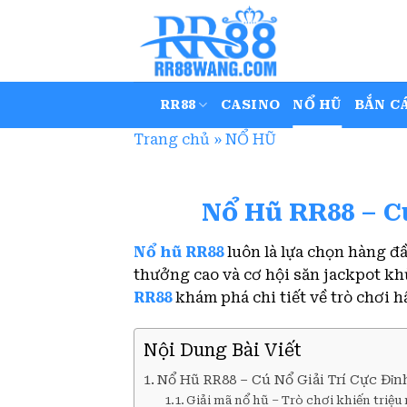
Skip
to
content
RR88
CASINO
NỔ HŨ
BẮN C
Trang chủ
»
NỔ HŨ
Nổ Hũ RR88 – C
Nổ hũ RR88
luôn là lựa chọn hàng đầ
thưởng cao và cơ hội săn jackpot kh
RR88
khám phá chi tiết về trò chơi h
Nội Dung Bài Viết
Nổ Hũ RR88 – Cú Nổ Giải Trí Cực Đỉ
Giải mã nổ hũ – Trò chơi khiến triệ