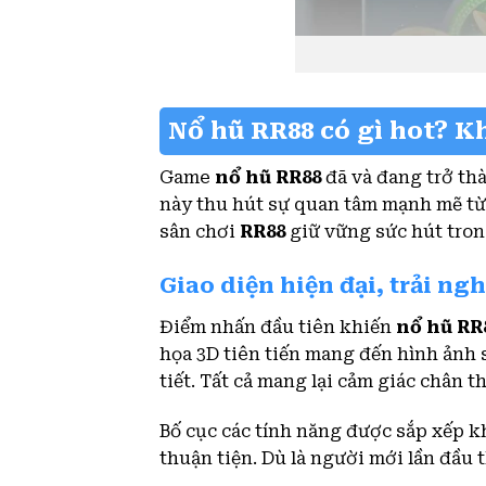
Nổ hũ RR88 có gì hot? K
Game
nổ hũ RR88
đã và đang trở th
này thu hút sự quan tâm mạnh mẽ từ g
sân chơi
RR88
giữ vững sức hút tron
Giao diện hiện đại, trải ngh
Điểm nhấn đầu tiên khiến
nổ hũ RR
họa 3D tiên tiến mang đến hình ảnh 
tiết. Tất cả mang lại cảm giác chân t
Bố cục các tính năng được sắp xếp kh
thuận tiện. Dù là người mới lần đầu