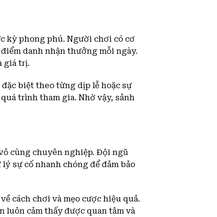
ực kỳ phong phú. Người chơi có cơ
 và điểm danh nhận thưởng mỗi ngày.
giá trị.
đặc biệt theo từng dịp lễ hoặc sự
 quá trình tham gia. Nhờ vậy, sảnh
 vô cùng chuyên nghiệp. Đội ngũ
ử lý sự cố nhanh chóng để đảm bảo
về cách chơi và mẹo cược hiệu quả.
ạn luôn cảm thấy được quan tâm và