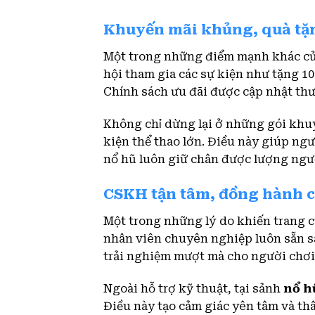
Khuyến mãi khủng, quà tặn
Một trong những điểm mạnh khác c
hội tham gia các sự kiện như tặng 10
Chính sách ưu đãi được cập nhật thư
Không chỉ dừng lại ở những gói khuy
kiện thể thao lớn. Điều này giúp ng
nổ hũ luôn giữ chân được lượng ngư
CSKH tận tâm, đồng hành c
Một trong những lý do khiến trang 
nhân viên chuyên nghiệp luôn sẵn sà
trải nghiệm mượt mà cho người chơi
Ngoài hỗ trợ kỹ thuật, tại sảnh
nổ h
Điều này tạo cảm giác yên tâm và th