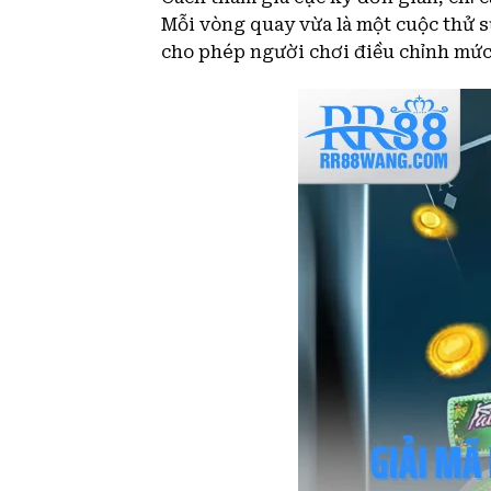
Mỗi vòng quay vừa là một cuộc thử s
cho phép người chơi điều chỉnh mức