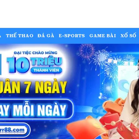
Á
THỂ THAO
ĐÁ GÀ
E-SPORTS
GAME BÀI
XỔ SỐ