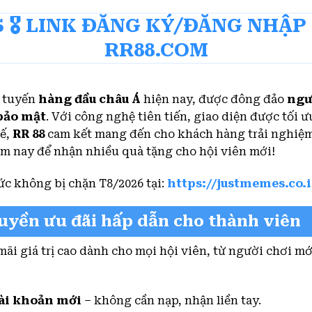
🎖️ LINK ĐĂNG KÝ/ĐĂNG NHẬ
RR88.COM
c tuyến
hàng đầu châu Á
hiện nay, được đông đảo
ngư
 bảo mật
. Với công nghệ tiên tiến, giao diện được tối ư
ế,
RR 88
cam kết mang đến cho khách hàng trải nghiệm 
m nay để nhận nhiều quà tặng cho hội viên mới!
ức không bị chặn T8/2026 tại:
https://justmemes.co.
uyền ưu đãi hấp dẫn cho thành viên
i giá trị cao dành cho mọi hội viên, từ người chơi mớ
tài khoản mới
– không cần nạp, nhận liền tay.