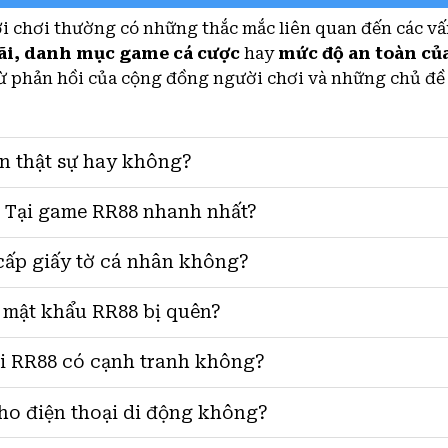
ời chơi thường có những thắc mắc liên quan đến các v
ãi, danh mục game cá cược
hay
mức độ an toàn củ
từ phản hồi của cộng đồng người chơi và những chủ đề
ín thật sự hay không?
i Tại game RR88 nhanh nhất?
cấp giấy tờ cá nhân không?
 mật khẩu RR88 bị quên?
tại RR88 có cạnh tranh không?
ho điện thoại di động không?