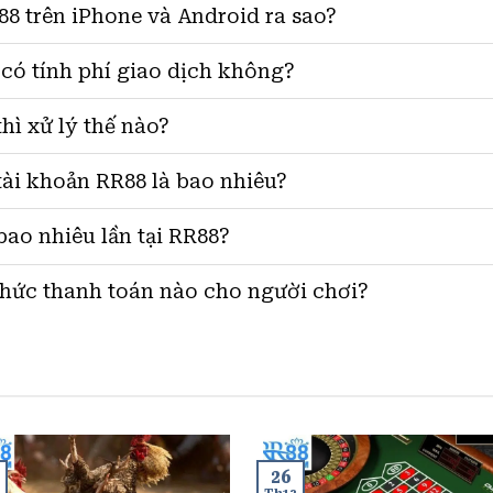
88 trên iPhone và Android ra sao?
8 có tính phí giao dịch không?
thì xử lý thế nào?
o tài khoản RR88 là bao nhiêu?
 bao nhiêu lần tại RR88?
thức thanh toán nào cho người chơi?
26