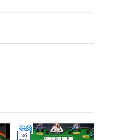
26
26