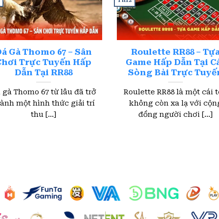
Th12
á Gà Thomo 67 – Sân
Roulette RR88 – Tự
Chơi Trực Tuyến Hấp
Game Hấp Dẫn Tại C
Dẫn Tại RR88
Sòng Bài Trực Tuyế
 gà Thomo 67 từ lâu đã trở
Roulette RR88 là một cái 
ành một hình thức giải trí
không còn xa lạ với cộn
thu [...]
đồng người chơi [...]