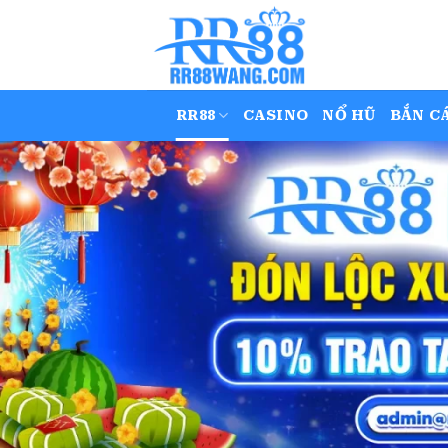
Skip
to
content
RR88
CASINO
NỔ HŨ
BẮN C