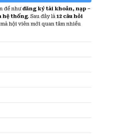
ấn đề như
đăng ký tài khoản, nạp –
a hệ thống
. Sau đây là
12 câu hỏi
 mà hội viên mới quan tâm nhiều